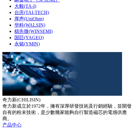
大毅(TA-I)
台庆(TAI-TECH)
厚声(UniOhm)
华科(WALSIN)
稳先微(WINSEMI)
国巨(YAGEO)
永铭(YMIN)
奇力新(CHILISIN)
奇力新成立於1972年，擁有深厚研發技術及行銷經驗，並開發
自有的粉末技術，是少數幾家能夠自行製造磁芯的電感供應
商。
产品中心